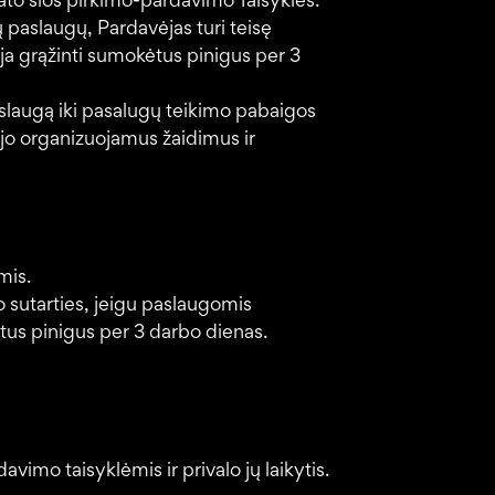
tato šios pirkimo-pardavimo Taisyklės.
 paslaugų, Pardavėjas turi teisę
oja grąžinti sumokėtus pinigus per 3
aslaugą iki pasalugų teikimo pabaigos
ėjo organizuojamus žaidimus ir
mis.
o sutarties, jeigu paslaugomis
tus pinigus per 3 darbo dienas.
vimo taisyklėmis ir privalo jų laikytis.