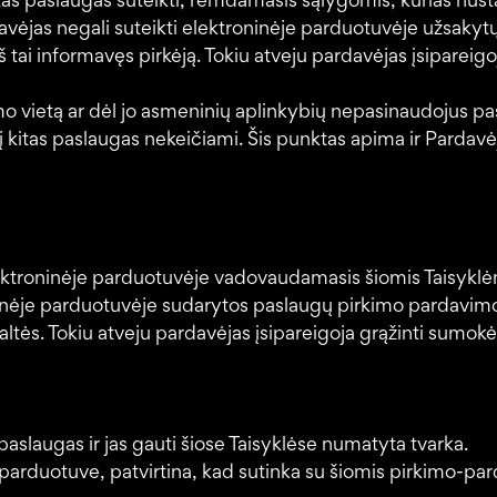
gytas paslaugas suteikti, remdamasis sąlygomis, kurias nus
vėjas negali suteikti elektroninėje parduotuvėje užsakytų
 tai informavęs pirkėją. Tokiu atveju pardavėjas įsipareig
imo vietą ar dėl jo asmeninių aplinkybių nepasinaudojus p
r į kitas paslaugas nekeičiami. Šis punktas apima ir Pardav
 elektroninėje parduotuvėje vadovaudamasis šiomis Taisyklė
troninėje parduotuvėje sudarytos paslaugų pirkimo pardavim
tės. Tokiu atveju pardavėjas įsipareigoja grąžinti sumokė
 paslaugas ir jas gauti šiose Taisyklėse numatyta tvarka.
arduotuve, patvirtina, kad sutinka su šiomis pirkimo-parda