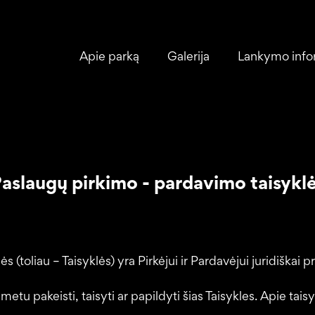
Apie parką
Galerija
Lankymo info
aslaugų pirkimo - pardavimo taisykl
lės (toliau – Taisyklės) yra Pirkėjui ir Pardavėjui juridišk
 metu pakeisti, taisyti ar papildyti šias Taisykles. Apie ta