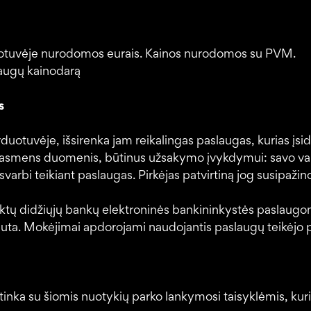
duotuvėje nurodomos eurais. Kainos nurodomos su PVM.
slaugų kainodarą
s
rduotuvėje, išsirenka jam reikalingas paslaugas, kurias įside
 asmens duomenis, būtinus užsakymo įvykdymui: savo var
svarbi teikiant paslaugas. Pirkėjas patvirtiną jog susipažino
teiktų didžiųjų bankų elektroninės bankininkystės paslau
liuta. Mokėjimai apdorojami naudojantis paslaugų teikėjo 
utinka su šiomis nuotykių parko lankymosi taisyklėmis, k