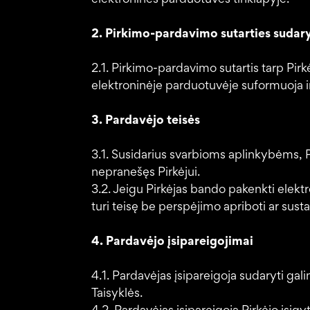
elektroninės parduotuvės tinklapyje.
2. Pirkimo-pardavimo sutarties suda
2.1. Pirkimo-pardavimo sutartis tarp Pir
elektroninėje parduotuvėje suformuoja ir
3. Pardavėjo teisės
3.1. Susidarius svarbioms aplinkybėms, Pa
nepranešęs Pirkėjui.
3.2. Jeigu Pirkėjas bando pakenkti elekt
turi teisę be perspėjimo apriboti ar su
4. Pardavėjo įsipareigojimai
4.1. Pardavėjas įsipareigoja sudaryti g
Taisyklės.