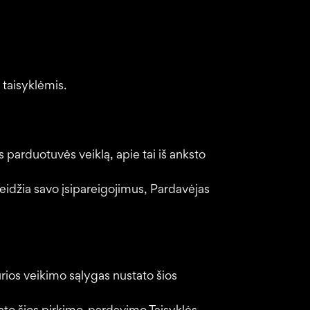
 taisyklėmis.
s parduotuvės veiklą, apie tai iš anksto
eidžia savo įsipareigojimus, Pardavėjas
rios veikimo sąlygas nustato šios