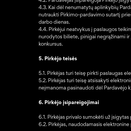
4.2. Pardavėjas įsipareigoja Pirkėjo įsi
4.3. Kai dėl nenumatytų aplinkybių Parda
nutraukti Pirkimo-pardavimo sutartį prieš
darbo dienas.
4.4. Pirkėjui neatvykus į paslaugos teik
nurodytos biliete, pinigai negrąžinami i
konkursus.
5. Pirkėjo teisės
5.1. Pirkėjas turi teisę pirkti paslaugas
5.2. Pirkėjas turi teisę atsisakyti elek
neįmanoma pasinaudoti dėl Pardavėjo kal
6. Pirkėjo įsipareigojimai
6.1. Pirkėjas privalo sumokėti už įsigytas
6.2. Pirkėjas, naudodamasis elektronine p