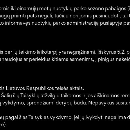
omis iki einamųjų metų nuotykių parko sezono pabaigos (imt
gų priimti pats negali, tačiau nori jomis pasinaudoti, tai t
to informavęs nuotykių parko administraciją puslapyje pa
s per jų teikimo laikotarpį yra negrąžinami. Išskyrus 5.2.
panaudojus ar perleidus kitiems asmenims, į pinigus nekei
tis Lietuvos Respublikos teisės aktais.
 Šalių šių Taisyklių atžvilgiu taikomos ir jos aiškinamos re
syklių vykdymo, sprendžiami derybų būdu. Nepavykus susitar
mų pagal šias Taisykles vykdymo, jei jų įvykdyti negalima d
e).