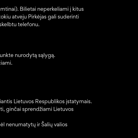
inai). Bilietai neperkeliami į kitus
okiu atveju Pirkėjas gali suderinti
skelbtu telefonu.
 punkte nurodytą sąlygą.
čiami.
miantis Lietuvos Respublikos įstatymais.
ti, ginčai sprendžiami Lietuvos
ėl nenumatytų ir Šalių valios