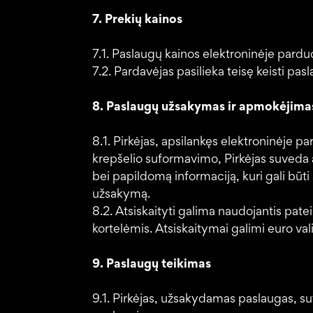
7. Prekių kainos
7.1. Paslaugų kainos elektroninėje par
7.2. Pardavėjas pasilieka teisę keisti pa
8. Paslaugų užsakymas ir apmokėjima
8.1. Pirkėjas, apsilankęs elektroninėje pa
krepšelio suformavimo, Pirkėjas suveda
bei papildomą informaciją, kuri gali būti 
užsakymą.
8.2. Atsiskaityti galima naudojantis pa
kortelėmis. Atsiskaitymai galimi euro va
9. Paslaugų teikimas
9.1. Pirkėjas, užsakydamas paslaugas, s