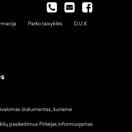
rmacija
Parko taisyklės
D.U.K
ės
ai privalomas dokumentas, kuriame
isyklių pasikeitimus Pirkėjas informuojamas