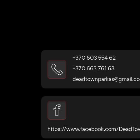
+370 603 554 62
+370 663 761 63
deadtownparkas@gmail.c
https://www.facebook.com/DeadTow