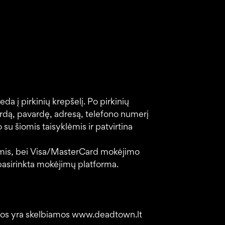
da į pirkinių krepšelį. Po pirkinių
dą, pavardę, adresą, telefono numerį
 su šiomis taisyklėmis ir patvirtina
gomis, bei Visa/MasterCard mokėjimo
pasirinkta mokėjimų platforma.
urios yra skelbiamos www.deadtown.lt