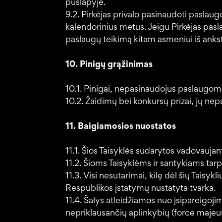
puslapyje.
9.2. Pirkėjas privalo pasinaudoti paslaug
kalendorinius metus. Jeigu Pirkėjas paslau
paslaugų teikimą kitam asmeniui iš anks
10. Pinigų grąžinimas
10.1. Pinigai, nepasinaudojus paslaugomi
10.2. Žaidimų bei konkursų prizai, jų ne
11. Baigiamosios nuostatos
11.1. Šios Taisyklės sudarytos vadovaujan
11.2. Šioms Taisyklėms ir santykiams tarp
11.3. Visi nesutarimai, kilę dėl šių Tai
Respublikos įstatymų nustatyta tvarka.
11.4. Šalys atleidžiamos nuo įsipareigoji
nepriklausančių aplinkybių (force majeur