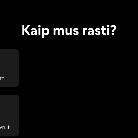
Kaip mus rasti?
om
n.lt